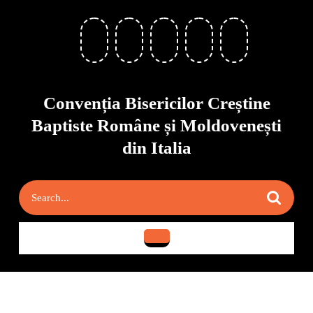
Skip
to
content
Skip
to
content
Convenția Bisericilor Creștine
Baptiste Române și Moldovenești
din Italia
Search
for:
Open
Button