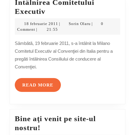
Întâlnirea Comitetului
Întâlnirea
Executiv
Comitetului
18
Sorin
18 februarie 2011
Sorin Olaru
0
|
|
Executiv
februarie
Olaru
Comment
21:55
|
2011
Sâmbătă, 19 februarie 2011, s-a întâlnit la Milano
Comitetul Executiv al Convenţiei din Italia pentru a
pregăti întâlnirea Consiliului de conducere al
Convenţiei.
READ
READ MORE
MORE
Bine aţi venit pe site-ul
Bine
nostru!