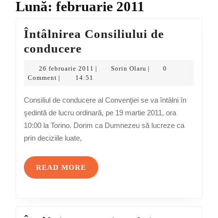
Lună:
februarie 2011
Întâlnirea Consiliului de
Întâlnirea
conducere
Consiliului
26
Sorin
26 februarie 2011
Sorin Olaru
0
|
|
de
februarie
Olaru
Comment
14:51
|
2011
conducere
Consiliul de conducere al Convenţiei se va întâlni în
şedintă de lucru ordinară, pe 19 martie 2011, ora
10:00 la Torino. Dorim ca Dumnezeu să lucreze ca
prin deciziile luate,
READ
READ MORE
MORE