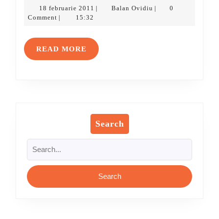
aţi
18
Balan
18 februarie 2011
Balan Ovidiu
0
|
|
venit
februarie
Ovidiu
Comment
15:32
|
2011
pe
site-
READ
READ MORE
ul
MORE
nostru!
Search
Search
for: