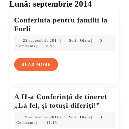
Lună:
septembrie 2014
Conferinta pentru familii la
Conferinta
Forli
pentru
22
Sorin
22 septembrie 2014
Sorin Olaru
5
|
|
familii
septembrie
Olaru
Comments
8:52
|
2014
la
Forli
READ
READ MORE
MORE
A II-a Conferinţă de tineret
A
„La fel, şi totuşi diferiţi!”
II-
19
Sorin
19 septembrie 2014
Sorin Olaru
3
|
|
a
septembrie
Olaru
Comments
11:15
|
2014