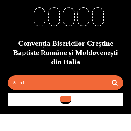
Skip
to
content
Skip
to
content
Convenția Bisericilor Creștine
Baptiste Române și Moldovenești
din Italia
Search
for:
Open
Button