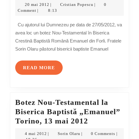
Nou-
20
Cristian
20 mai 2012
Cristian Popescu
0
|
|
Testamental
mai
Popescu
Comment
8:13
|
2012
la
Cu ajutorul lui Dumnezeu pe data de 27/05/2012, va
Biserica
avea loc un botez Nou-Testamental în Biserica
Baptistă
Crestină Baptistă Română Emanuel din Forli. Fratele
„Emanuel”
Sorin Olaru păstorul bisericii baptiste Emanuel
Forli,
27
READ
READ MORE
mai
MORE
2012
Botez Nou-Testamental la
Biserica Baptistă „Emanuel”
Botez
Torino, 13 mai 2012
Nou-
4
Sorin
4 mai 2012
Sorin Olaru
0 Comments
|
|
|