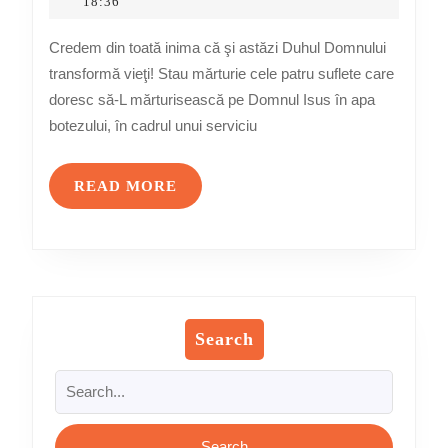
Testamental
mai
Olaru
18:36
2012
la
Credem din toată inima că şi astăzi Duhul Domnului
Biserica
transformă vieţi! Stau mărturie cele patru suflete care
Baptistă
doresc să-L mărturisească pe Domnul Isus în apa
„Emanuel”
botezului, în cadrul unui serviciu
Torino,
13
READ
READ MORE
mai
MORE
2012
Search
Search
for: