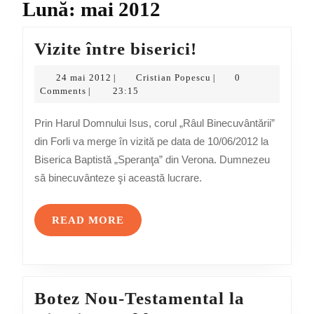
Lună:
mai 2012
Vizite
Vizite între biserici!
între
24
Cristian
24 mai 2012
Cristian Popescu
0
|
|
biserici!
mai
Popescu
Comments
23:15
|
2012
Prin Harul Domnului Isus, corul „Râul Binecuvântării”
din Forli va merge în vizită pe data de 10/06/2012 la
Biserica Baptistă „Speranţa” din Verona. Dumnezeu
să binecuvânteze şi această lucrare.
READ
READ MORE
MORE
Botez Nou-Testamental la