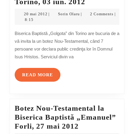
Botez
Torino, 03 iun. 2012
Nou-
20
Sorin
20 mai 2012
Sorin Olaru
2 Comments
|
|
|
Testamental
mai
Olaru
8:15
2012
la
Biserica Baptistă „Golgota” din Torino are bucuria de a
Biserica
vă invita la un botez Nou-Testamental, când 7
Baptistă
persoane vor declara public credinţa lor în Domnul
„Golgota”
Isus Hristos. Serviciul divin va
Torino,
03
READ
READ MORE
iun.
MORE
2012
Botez Nou-Testamental la
Biserica Baptistă „Emanuel”
Botez
Forli, 27 mai 2012