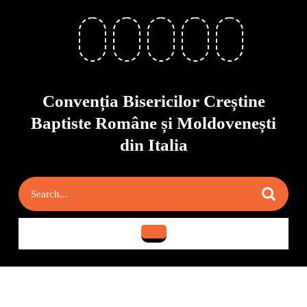
Skip
to
content
Skip
to
content
Convenția Bisericilor Creștine
Baptiste Române și Moldovenești
din Italia
Search
for:
Open
Button