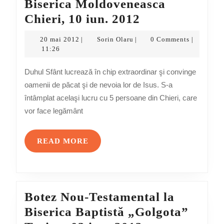
Biserica Moldoveneasca
Botez
Chieri, 10 iun. 2012
Nou-
20
Sorin
20 mai 2012
Sorin Olaru
0 Comments
|
|
|
Testamental
mai
Olaru
11:26
2012
la
Duhul Sfânt lucrează în chip extraordinar şi convinge
Biserica
oamenii de păcat şi de nevoia lor de Isus. S-a
Moldoveneasc
întâmplat acelaşi lucru cu 5 persoane din Chieri, care
Chieri,
vor face legământ
10
iun.
READ
READ MORE
2012
MORE
Botez Nou-Testamental la
Biserica Baptistă „Golgota”