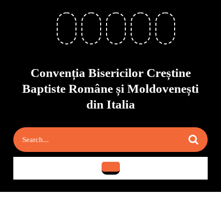
Skip
to
content
Skip
to
content
Convenția Bisericilor Creștine
Baptiste Române și Moldovenești
din Italia
Search
for:
Open
Button