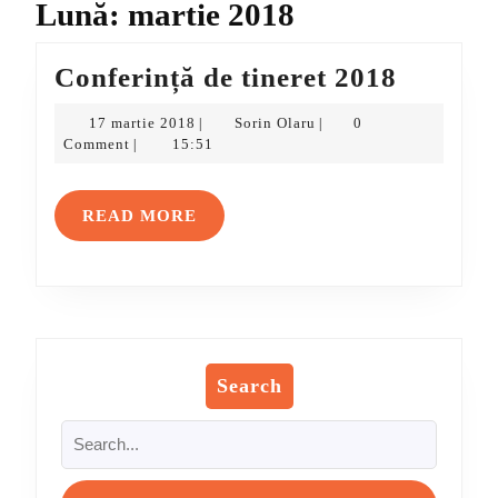
Lună:
martie 2018
Conferi
Conferință de tineret 2018
de
17
Sorin
17 martie 2018
Sorin Olaru
0
|
|
tineret
martie
Olaru
Comment
15:51
|
2018
2018
READ
READ MORE
MORE
Search
Search
for: