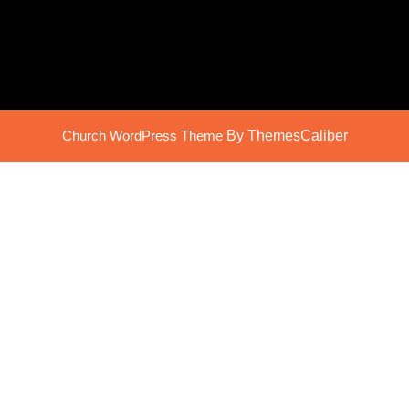
Church WordPress Theme
By ThemesCaliber
Scroll
Up