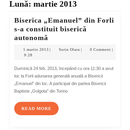
Lună:
martie 2013
Biserica „Emanuel” din Forli
s-a constituit biserică
Biserica
autonomă
„Emanuel”
1
Sorin
1 martie 2013
Sorin Olaru
0 Comment
|
|
|
din
martie
Olaru
9:28
2013
Forli
Duminică 24 feb. 2013, începând cu ora 11:30 a avut
s-
loc la Forli adunarea generală anuală a Bisericii
a
„Emanuel” din loc. A participat din partea Bisericii
constituit
Baptiste „Golgota” din Torino
biserică
autonomă
READ
READ MORE
MORE