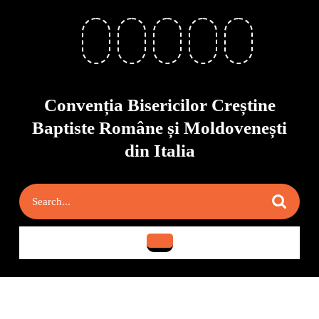
Skip
to
content
Skip
to
content
Convenția Bisericilor Creștine
Baptiste Române și Moldovenești
din Italia
Search
for:
Open
Button