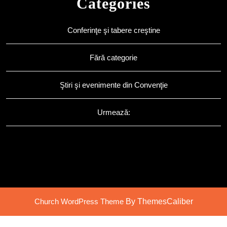
Categories
Conferinţe şi tabere creştine
Fără categorie
Ştiri şi evenimente din Convenţie
Urmează:
Church WordPress Theme
By ThemesCaliber
Scroll
Up