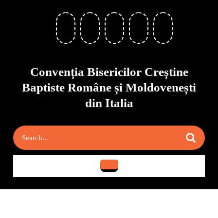
Skip
to
content
Skip
to
content
Convenția Bisericilor Creștine
Baptiste Române și Moldovenești
din Italia
Search
for:
Open
Button