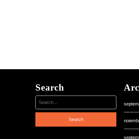
Search
Arc
Search
septem
for:
noiemb
septem