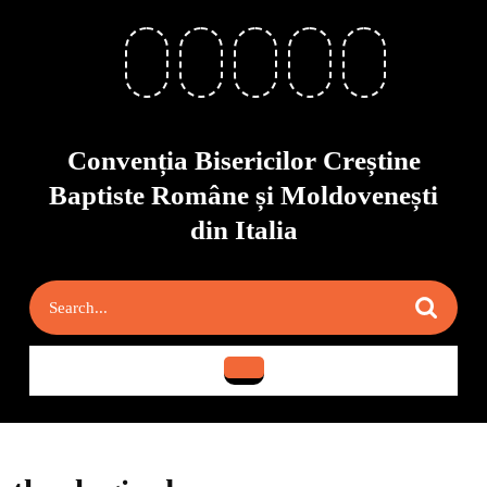
Skip
to
content
Skip
to
content
Convenția Bisericilor Creștine
Baptiste Române și Moldovenești
din Italia
Search
for:
Open
Button