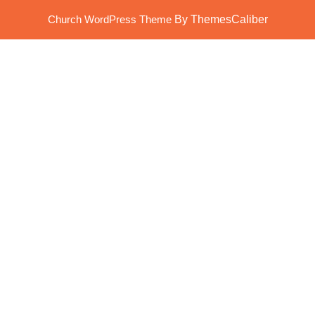
Church WordPress Theme
By ThemesCaliber
Scroll
Up