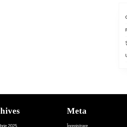
hives
Meta
brie 2025
Înregistrare