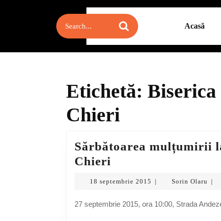
Skip
to
Search
Acasă
content
for:
Skip
to
content
Etichetă:
Biseric
Chieri
Sărbătoarea mulțumirii 
Sărbătoarea
Chieri
mulțumirii
18
Sori
18 septembrie 2015
Sorin Olaru
|
|
la
septembrie
Ola
2015
Biserica
27 septembrie 2015, ora 10:00, Strada Andeze
„Lumina