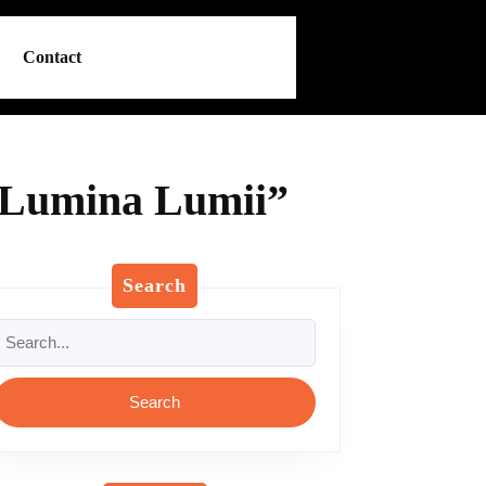
Contact
 „Lumina Lumii”
Search
Search
or: