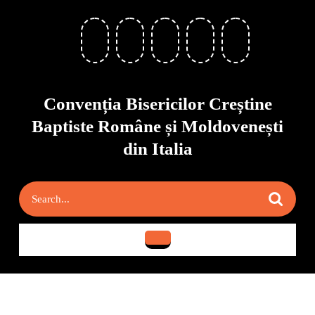
Skip
to
content
Skip
to
content
Convenția Bisericilor Creștine
Baptiste Române și Moldovenești
din Italia
Search
for:
Open
Button