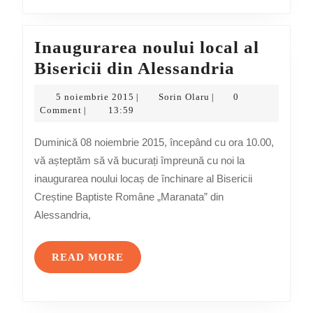
Inaugurarea noului local al
Inaugura
Bisericii din Alessandria
noului
5
Sorin
5 noiembrie 2015
Sorin Olaru
0
|
|
local
noiembrie
Olaru
Comment
13:59
|
2015
al
Duminică 08 noiembrie 2015, începând cu ora 10.00,
Bisericii
vă așteptăm să vă bucurați împreună cu noi la
din
inaugurarea noului locaș de închinare al Bisericii
Alessand
Creștine Baptiste Române „Maranata” din
Alessandria,
READ
READ MORE
MORE