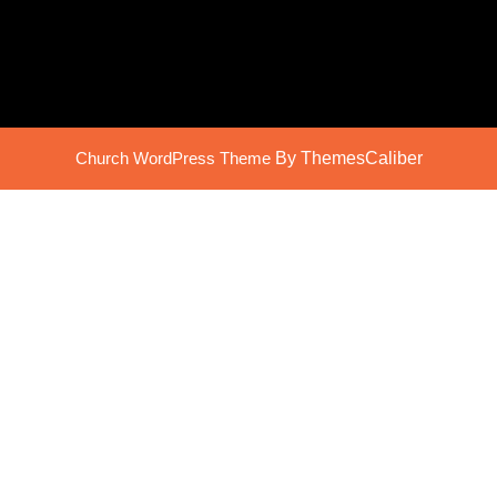
Church WordPress Theme
By ThemesCaliber
Scroll
Up