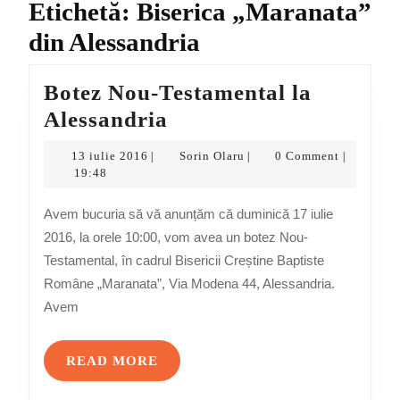
Etichetă:
Biserica „Maranata”
din Alessandria
Botez Nou-Testamental la
Botez
Alessandria
Nou-
13
Sorin
13 iulie 2016
Sorin Olaru
0 Comment
|
|
|
Testamental
iulie
Olaru
19:48
2016
la
Avem bucuria să vă anunțăm că duminică 17 iulie
Alessandria
2016, la orele 10:00, vom avea un botez Nou-
Testamental, în cadrul Bisericii Creștine Baptiste
Române „Maranata”, Via Modena 44, Alessandria.
Avem
READ
READ MORE
MORE