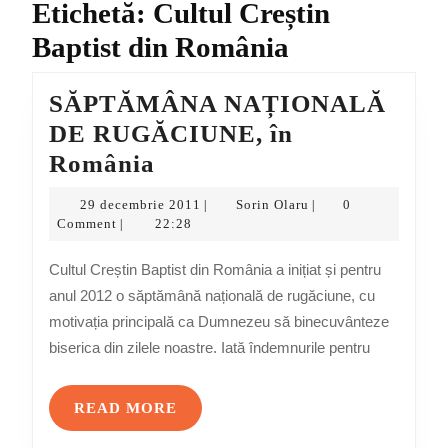
Etichetă:
Cultul Creștin
Baptist din România
SĂPTĂMÂNA NAȚIONALĂ
DE RUGĂCIUNE, în
SĂPTĂMÂNA
România
NAȚIONALĂ
29
Sorin
29 decembrie 2011
Sorin Olaru
0
|
|
DE
decembrie
Olaru
Comment
22:28
|
2011
RUGĂCIUNE,
Cultul Creștin Baptist din România a inițiat și pentru
în
anul 2012 o săptămână națională de rugăciune, cu
România
motivația principală ca Dumnezeu să binecuvânteze
biserica din zilele noastre. Iată îndemnurile pentru
READ
READ MORE
MORE