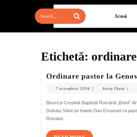
Skip
to
Search
Acasă
content
for:
Skip
to
content
Etichetă:
ordinare
Ordinare pastor la Geno
7
Sorin
7 octombrie 2016
Sorin Olaru
|
|
octombrie
Olaru
2016
Biserica Creștină Baptistă Română „Betel” din Genova l-a ales prin harul Domnului și prin călăuzirea
Duhului Sfânt pe fratele Dan Emanuel ca pastor
Române
READ