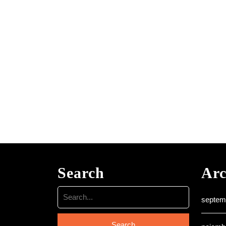
Search
Arc
Search
septem
for: