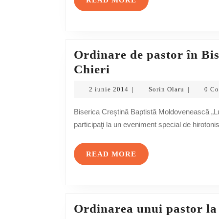
READ MORE
MORE
Ordinare de pastor în Bi
Ordinare
Chieri
de
2
Sorin
2 iunie 2014
Sorin Olaru
0 C
|
|
pastor
iunie
Olaru
2014
în
Biserica Creştină Baptistă Moldovenească „Lumina Lumii” din Chieri are bucuria de a vă invita să
participaţi la un eveniment special de hirotonis
Biserica
„Lumina
READ
READ MORE
Lumii”
MORE
din
Chieri
Ordinarea unui pastor la 