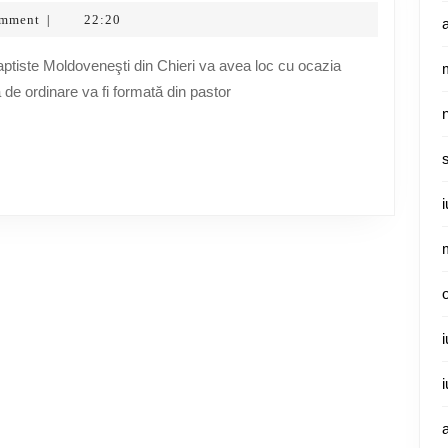
unui
omment
22:20
|
pastor
la
a de ordinare va fi formată din pastor
Chieri,
12
iunie
2011