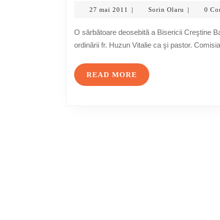
27
Sorin
27 mai 2011
Sorin Olaru
0 C
|
|
mai
Olaru
2011
O sărbătoare deosebită a Bisericii Creştine Baptiste Moldoveneşti din Chieri va avea loc cu ocazia
ordinării fr. Huzun Vitalie ca şi pastor. Comisi
READ
READ MORE
MORE