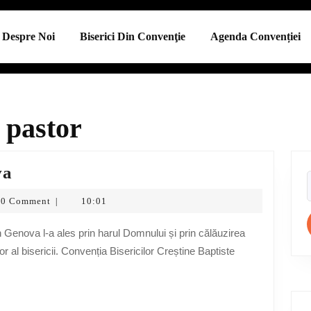
Despre Noi
Biserici Din Convenţie
Agenda Convenției
 pastor
Ordinare
va
pastor
f
0 Comment
10:01
|
la
Genova
 al bisericii. Convenția Bisericilor Creștine Baptiste