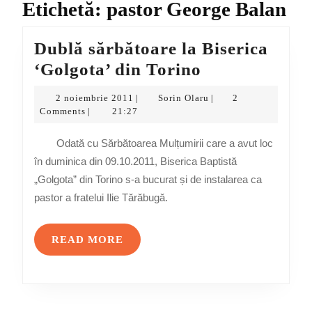
Etichetă:
pastor George Balan
Dublă sărbătoare la Biserica
Dublă
‘Golgota’ din Torino
sărbătoare
2
Sorin
2 noiembrie 2011
Sorin Olaru
2
|
|
la
noiembrie
Olaru
Comments
21:27
|
2011
Biserica
Odată cu Sărbătoarea Mulțumirii care a avut loc
‘Golgota’
în duminica din 09.10.2011, Biserica Baptistă
din
„Golgota” din Torino s-a bucurat și de instalarea ca
Torino
pastor a fratelui Ilie Tărăbugă.
READ
READ MORE
MORE