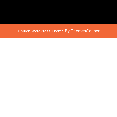
Church WordPress Theme
By ThemesCaliber
Scroll
Up