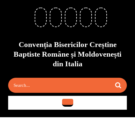
Skip
to
content
Skip
to
content
Convenția Bisericilor Creștine
Baptiste Române și Moldovenești
din Italia
Search
for:
Open
Button