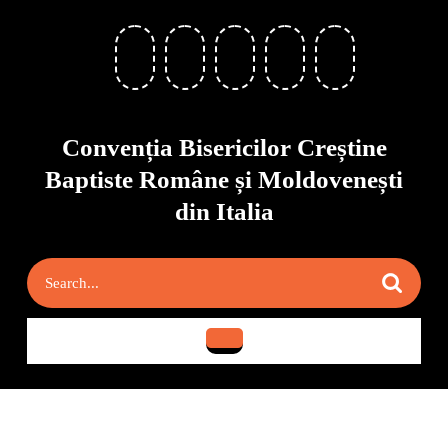
Skip
to
content
Skip
to
content
Convenția Bisericilor Creștine
Baptiste Române și Moldovenești
din Italia
Search
for:
Open
Button