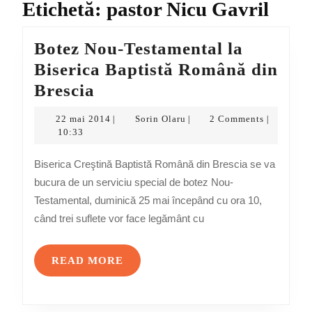
Etichetă:
pastor Nicu Gavril
Botez Nou-Testamental la
Biserica Baptistă Română din
Botez
Brescia
Nou-
22
Sorin
22 mai 2014
Sorin Olaru
2 Comments
|
|
|
Testamental
mai
Olaru
10:33
2014
la
Biserica Creştină Baptistă Română din Brescia se va
Biserica
bucura de un serviciu special de botez Nou-
Baptistă
Testamental, duminică 25 mai începând cu ora 10,
Română
când trei suflete vor face legământ cu
din
Brescia
READ
READ MORE
MORE