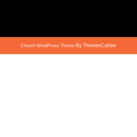
Church WordPress Theme
By ThemesCaliber
Scroll
Up