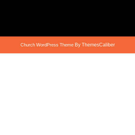
Church WordPress Theme
By ThemesCaliber
Scroll
Up