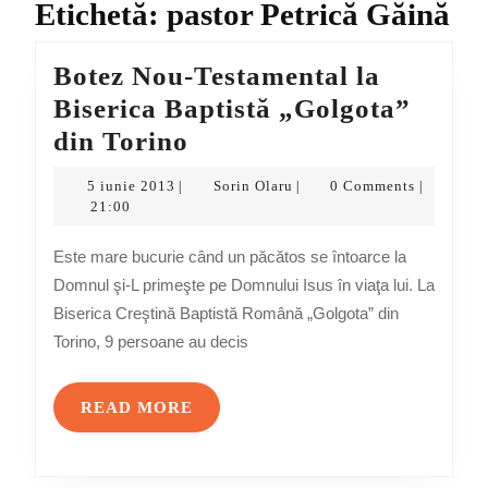
Etichetă:
pastor Petrică Găină
Botez Nou-Testamental la
Biserica Baptistă „Golgota”
Botez
din Torino
Nou-
5
Sorin
5 iunie 2013
Sorin Olaru
0 Comments
|
|
|
Testamental
iunie
Olaru
21:00
2013
la
Este mare bucurie când un păcătos se întoarce la
Biserica
Domnul şi-L primeşte pe Domnului Isus în viaţa lui. La
Baptistă
Biserica Creştină Baptistă Română „Golgota” din
„Golgota”
Torino, 9 persoane au decis
din
Torino
READ
READ MORE
MORE