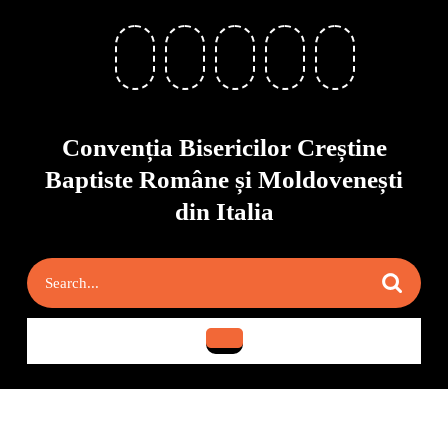
Skip
to
content
Skip
to
content
Convenția Bisericilor Creștine
Baptiste Române și Moldovenești
din Italia
Search
for:
Open
Button