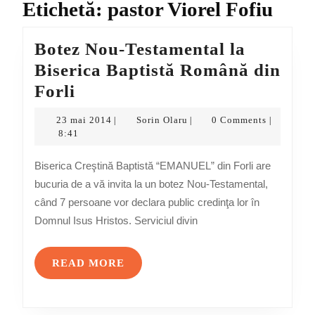
Etichetă:
pastor Viorel Fofiu
Botez Nou-Testamental la
Biserica Baptistă Română din
Botez
Forli
Nou-
23
Sorin
23 mai 2014
Sorin Olaru
0 Comments
|
|
|
Testamental
mai
Olaru
8:41
2014
la
Biserica Creştină Baptistă “EMANUEL” din Forli are
Biserica
bucuria de a vă invita la un botez Nou-Testamental,
Baptistă
când 7 persoane vor declara public credinţa lor în
Română
Domnul Isus Hristos. Serviciul divin
din
Forli
READ
READ MORE
MORE