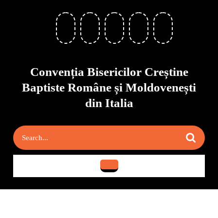
Skip
to
content
Skip
to
content
Convenția Bisericilor Creștine
Baptiste Române și Moldovenești
din Italia
Search
for:
Open
Button