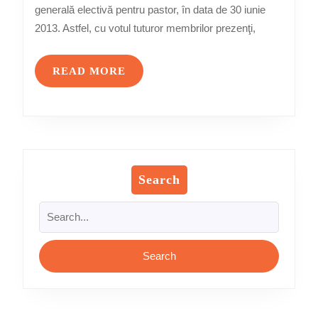
ales
generală electivă pentru pastor, în data de 30 iunie
pastor
2013. Astfel, cu votul tuturor membrilor prezenţi,
READ
READ MORE
MORE
Search
Search
for: