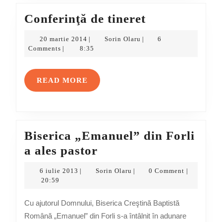
Conferinţă
Conferinţă de tineret
de
20
Sorin
20 martie 2014
Sorin Olaru
6
|
|
tineret
martie
Olaru
Comments
8:35
|
2014
READ
READ MORE
MORE
Biserica „Emanuel” din Forli
Biserica
a ales pastor
„Emanuel”
6
Sorin
6 iulie 2013
Sorin Olaru
0 Comment
|
|
|
din
iulie
Olaru
20:59
2013
Forli
Cu ajutorul Domnului, Biserica Creştină Baptistă
a
Română „Emanuel” din Forli s-a întâlnit în adunare