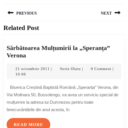
Navigare
PREVIOUS
NEXT
în
articole
Related Post
Previous
Next
post:
post:
Sărbătoarea Mulțumirii la „Speranța”
Sărbătoarea
Verona
Mulțumirii
la
21
Sorin
21 octombrie 2011
Sorin Olaru
0 Comment
|
|
|
octombrie
Olaru
10:06
„Speranța”
2011
Verona
Biserica Creștină Baptistă Română „Speranța” Verona, din
Via Molinara 50, Bussolengo, va avea un serviciu special de
mulțumire la adresa lui Dumnezeu pentru toate
binecuvântările din anul acesta, în
READ
READ MORE