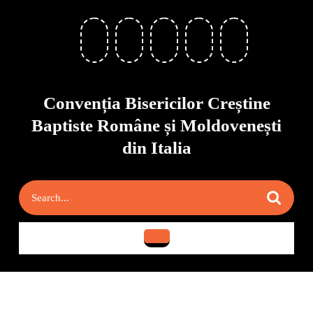
Skip
to
content
Skip
to
content
Convenția Bisericilor Creștine
Baptiste Române și Moldovenești
din Italia
Search
for:
Open
Button