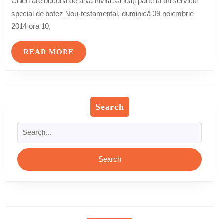
Chieri are bucuria de a vă invita să luaţi parte la un serviciu
Lumii”
special de botez Nou-testamental, duminică 09 noiembrie
din
2014 ora 10,
Chieri
READ
READ MORE
MORE
Search
Search
for: