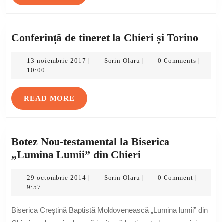
MORE
Conf
Conferință de tineret la Chieri și Torino
de
13
Sorin
tiner
13 noiembrie 2017
Sorin Olaru
0 Comments
|
|
|
noiembrie
Olaru
10:00
la
2017
Chie
READ
READ MORE
și
MORE
Tori
Botez Nou-testamental la Biserica
Botez
„Lumina Lumii” din Chieri
Nou-
29
Sorin
testamental
29 octombrie 2014
Sorin Olaru
0 Comment
|
|
|
octombrie
Olaru
9:57
la
2014
Biserica
Biserica Creştină Baptistă Moldovenească „Lumina lumii” din
„Lumina