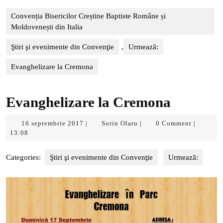
Convenția Bisericilor Creștine Baptiste Române și
Moldovenești din Italia
Ştiri şi evenimente din Convenţie
,
Urmează:
Evanghelizare la Cremona
Evanghelizare la Cremona
16
Sorin
16 septembrie 2017
Sorin Olaru
0 Comment
|
|
|
septembrie
Olaru
13:08
2017
Categories:
Ştiri şi evenimente din Convenţie
Urmează: