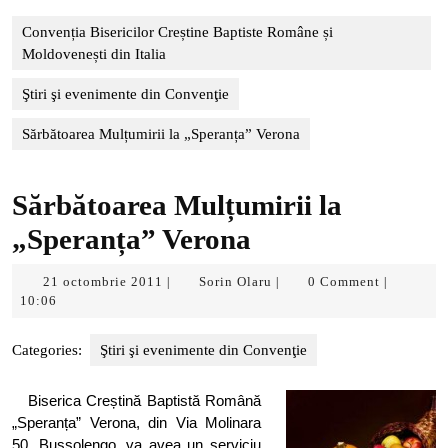
Convenția Bisericilor Creștine Baptiste Române și
Moldovenești din Italia
Ştiri şi evenimente din Convenţie
Sărbătoarea Mulțumirii la „Speranța” Verona
Sărbătoarea Mulțumirii la
„Speranța” Verona
21
Sorin
21 octombrie 2011
Sorin Olaru
0 Comment
|
|
|
octombrie
Olaru
10:06
2011
Categories:
Ştiri şi evenimente din Convenţie
Biserica Creștină Baptistă Română
„Speranța” Verona, din Via Molinara
50, Bussolengo, va avea un serviciu