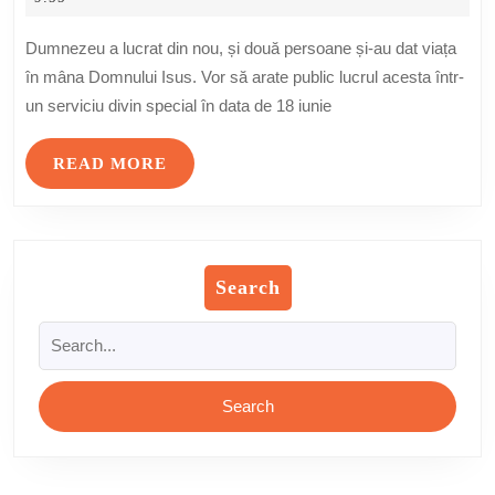
la
2017
Biserica
Dumnezeu a lucrat din nou, și două persoane și-au dat viața
„Emanuel”
în mâna Domnului Isus. Vor să arate public lucrul acesta într-
Torino
un serviciu divin special în data de 18 iunie
READ
READ MORE
MORE
Search
Search
for: