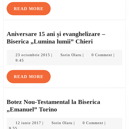
READ
READ MORE
MORE
Aniversare 15 ani și evanghelizare –
Aniversare
Biserica „Lumina lumii” Chieri
15
23
Sorin
ani
23 octombrie 2015
Sorin Olaru
0 Comment
|
|
|
octombrie
Olaru
9:45
și
2015
evanghelizar
READ
READ MORE
–
MORE
Biserica
„Lumina
lumii”
Botez Nou-Testamental la Biserica
Chieri
Botez
„Emanuel” Torino
Nou-
12
Testamental
Sorin
12 iunie 2017
Sorin Olaru
0 Comment
|
|
|
iunie
Olaru
9:55