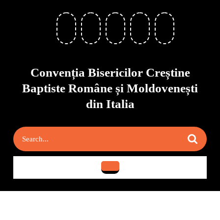
Skip
to
content
Skip
to
content
Convenția Bisericilor Creștine
Baptiste Române și Moldovenești
din Italia
Search
for:
Open
Button