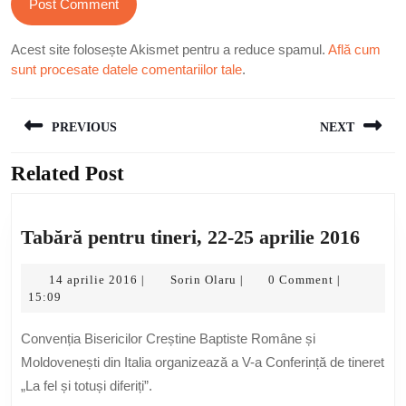
Acest site folosește Akismet pentru a reduce spamul.
Află cum
sunt procesate datele comentariilor tale
.
Navigare
PREVIOUS
NEXT
în
articole
Related Post
Previous
Next
post:
post:
Tabă
Tabără pentru tineri, 22-25 aprilie 2016
pent
14
Sorin
tineri
14 aprilie 2016
Sorin Olaru
0 Comment
|
|
|
aprilie
Olaru
15:09
22-
2016
25
Convenția Bisericilor Creștine Baptiste Române și
april
Moldovenești din Italia organizează a V-a Conferință de tineret
2016
„La fel și totuși diferiți”.