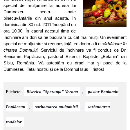
special de mulțumire la adresa lui
Dumnezeu pentru toate
binecuvântările din anul acesta, în
duminica din 30 oct. 2011 începând cu
ora 10.00. În cadrul acestui timp de
închinare am dori să ne bucurăm cu cât mai mulți! Un eveniment
special de mulțumire și recunoștință, ce dorim a fi o
sărbătoare în
cinstea Domnului.
Serviciul de închinare va fi condus de Dr.
Beniamin Poplăcean, pastorul Bisericii Baptiste „Betania” din
Sibiu, România.
Vă așteptăm cu drag! Har şi pace de la
Dumnezeu, Tatăl nostru şi de la Domnul Isus Hristos!
Etichete:
Biserica "Speranța" Verona
,
pastor Beniamin
Poplăcean
,
sarbatoarea multumirii
,
sarbatoarea
roadelor