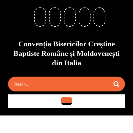
Skip
to
content
Skip
to
content
Convenția Bisericilor Creștine
Baptiste Române și Moldovenești
din Italia
Search
for:
Open
Button