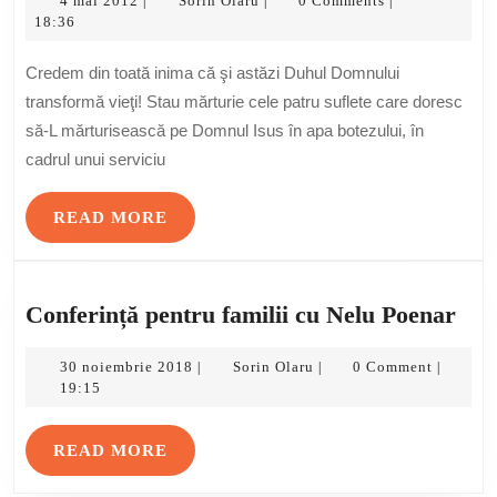
Test
4 mai 2012
Sorin Olaru
0 Comments
|
|
|
mai
Olaru
18:36
la
2012
Bise
Credem din toată inima că şi astăzi Duhul Domnului
Bapt
transformă vieţi! Stau mărturie cele patru suflete care doresc
„Em
să-L mărturisească pe Domnul Isus în apa botezului, în
Tori
cadrul unui serviciu
13
mai
READ
READ MORE
201
MORE
Con
Conferință pentru familii cu Nelu Poenar
pen
30
Sorin
fami
30 noiembrie 2018
Sorin Olaru
0 Comment
|
|
|
noiembrie
Olaru
19:15
cu
2018
Nel
READ
READ MORE
Poe
MORE