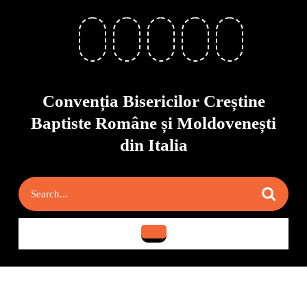
Skip
to
content
Skip
to
content
Convenția Bisericilor Creștine
Baptiste Române și Moldovenești
din Italia
Search
for:
Open
Button