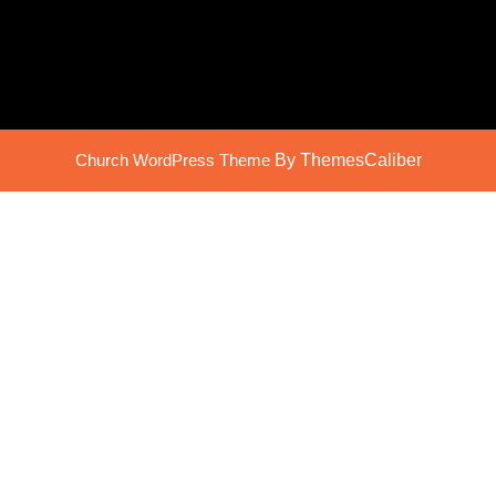
Church WordPress Theme
By ThemesCaliber
Scroll
Up