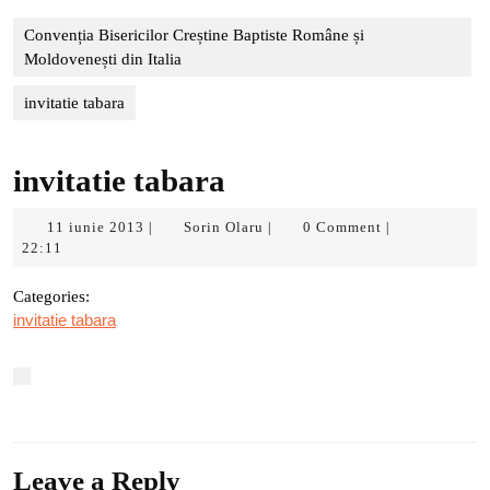
Convenția Bisericilor Creștine Baptiste Române și
Moldovenești din Italia
invitatie tabara
invitatie tabara
11
Sorin
11 iunie 2013
Sorin Olaru
0 Comment
|
|
|
iunie
Olaru
22:11
2013
Categories:
invitatie tabara
Leave a Reply