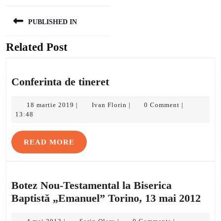
Navigare
PUBLISHED IN
în
articole
Related Post
Conferinta
Conferinta de tineret
de
18
tineret
Ivan
18 martie 2019
Ivan Florin
0 Comment
|
|
|
martie
Florin
13:48
2019
READ
READ MORE
MORE
Botez Nou-Testamental la Biserica
Bot
Baptistă „Emanuel” Torino, 13 mai 2012
Nou
4
Sorin