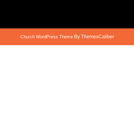
Church WordPress Theme
By ThemesCaliber
Scroll
Up