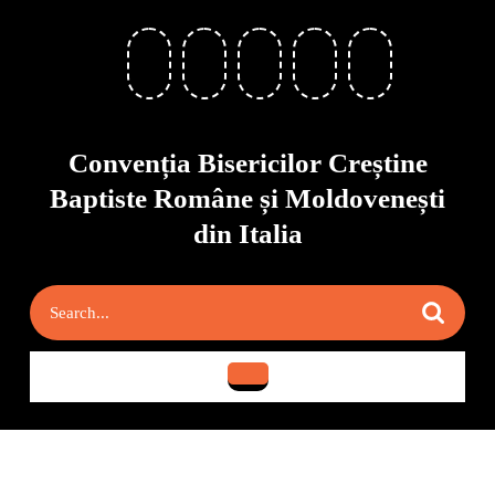
Skip
to
content
Skip
to
content
Convenția Bisericilor Creștine
Baptiste Române și Moldovenești
din Italia
Search
for:
Open
Button