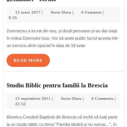
Nou-
12
Testamental
Sorin
12 iunie 2017
Sorin Olaru
0 Comment
|
|
|
iunie
Olaru
9:55
la
2017
Biserica
Dumnezeu a lucrat din nou, și două persoane și-au dat viața
„Emanuel”
în mâna Domnului Isus. Vor să arate public lucrul acesta într-
Torino
un serviciu divin special în data de 18 iunie
READ
READ MORE
MORE
Studiu
Studiu Biblic pentru familii la Brescia
Biblic
15
Sorin
pentru
15 septembrie 2011
Sorin Olaru
0 Comments
|
|
|
septembrie
Olaru
22:52
familii
2011
la
Biserica Creștină Baptistă din Brescia vă invită să luați parte
Bresci
la un studiu biblic cu tema ”Familia tânără și nu numai…”, în