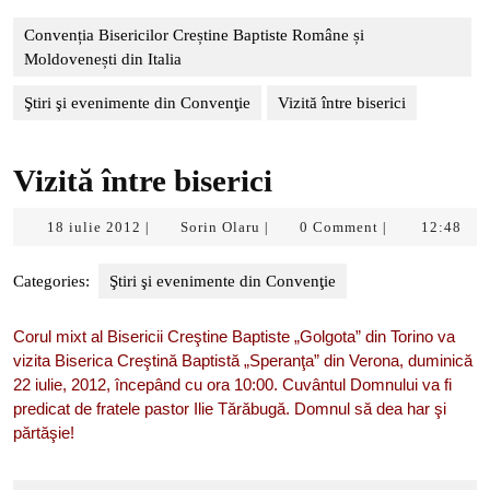
Convenția Bisericilor Creștine Baptiste Române și
Moldovenești din Italia
Ştiri şi evenimente din Convenţie
Vizită între biserici
Vizită între biserici
18
Sorin
18 iulie 2012
Sorin Olaru
0 Comment
12:48
|
|
|
iulie
Olaru
2012
Categories:
Ştiri şi evenimente din Convenţie
Corul mixt al Bisericii Creştine Baptiste „Golgota” din Torino va
vizita Biserica Creştină Baptistă „Speranţa” din Verona, duminică
22 iulie, 2012, începând cu ora 10:00. Cuvântul Domnului va fi
predicat de fratele pastor Ilie Tărăbugă. Domnul să dea har şi
părtăşie!