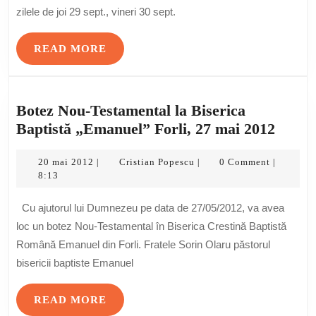
zilele de joi 29 sept., vineri 30 sept.
READ
READ MORE
MORE
Botez Nou-Testamental la Biserica
Botez
Baptistă „Emanuel” Forli, 27 mai 2012
Nou-
20
Cristian
Testa
20 mai 2012
Cristian Popescu
0 Comment
|
|
|
mai
Popescu
8:13
la
2012
Biseri
Cu ajutorul lui Dumnezeu pe data de 27/05/2012, va avea
Baptis
loc un botez Nou-Testamental în Biserica Crestină Baptistă
„Eman
Română Emanuel din Forli. Fratele Sorin Olaru păstorul
Forli,
bisericii baptiste Emanuel
27
mai
READ
READ MORE
2012
MORE