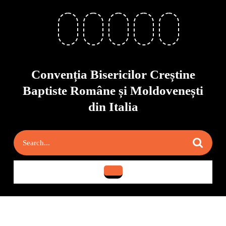
Skip
to
content
Skip
to
content
Convenția Bisericilor Creștine
Baptiste Române și Moldovenești
din Italia
Search
for:
Open
Button