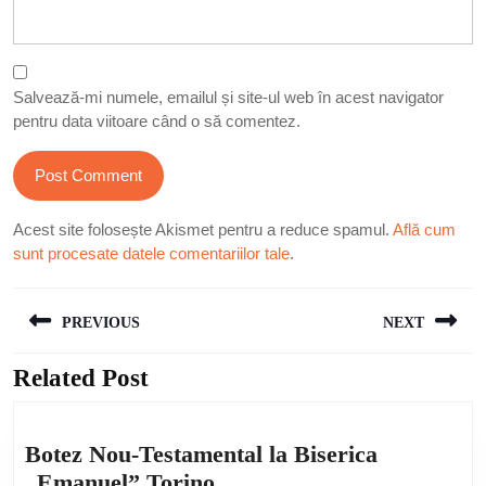
Salvează-mi numele, emailul și site-ul web în acest navigator
pentru data viitoare când o să comentez.
Acest site folosește Akismet pentru a reduce spamul.
Află cum
sunt procesate datele comentariilor tale
.
Navigare
PREVIOUS
NEXT
în
articole
Related Post
Previous
Next
post:
post:
Botez Nou-Testamental la Biserica
Botez
„Emanuel” Torino